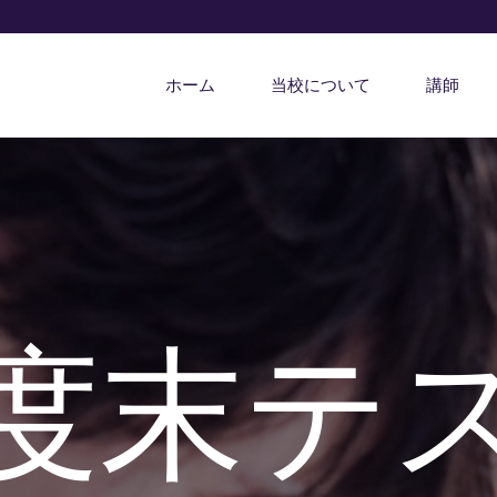
ホーム
当校について
講師
度末テ